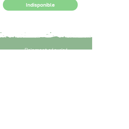
Indisponible
Paiement sécurisé
Par CB, paypal ou virement
Livraison
Livraison soignée dans toute la