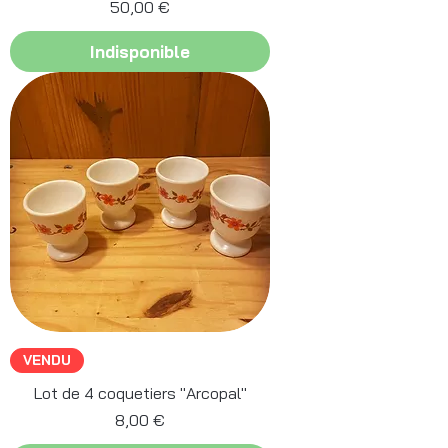
Prix
50,00 €
Indisponible
VENDU
Lot de 4 coquetiers "Arcopal"
Prix
8,00 €