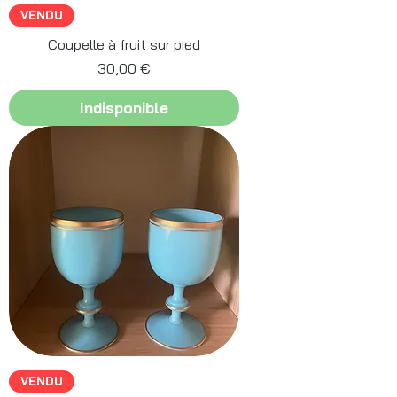
VENDU
Coupelle à fruit sur pied
Prix
30,00 €
Indisponible
VENDU