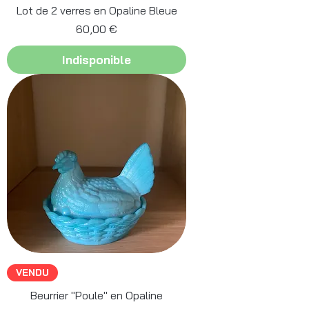
Lot de 2 verres en Opaline Bleue
Prix
60,00 €
Indisponible
VENDU
Beurrier "Poule" en Opaline