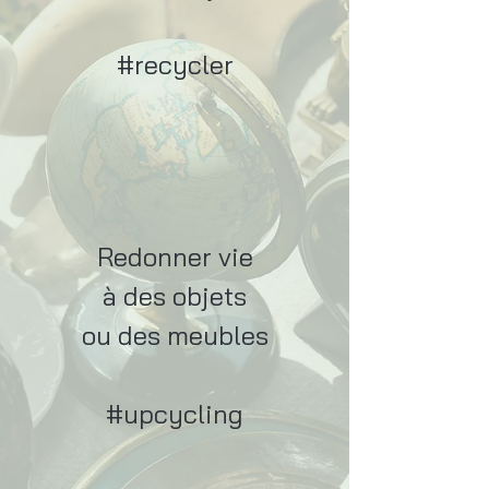
#recycler
Redonner vie
à des objets
ou des meubles
#upcycling