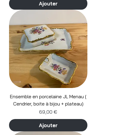
Ajouter
Ensemble en porcelaine JL Menau (
Cendrier, boite à bijou + plateau)
Prix
69,00 €
Ajouter