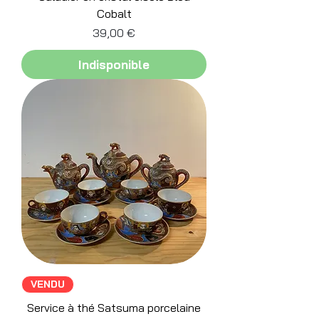
Cobalt
Prix
39,00 €
Indisponible
VENDU
Service à thé Satsuma porcelaine