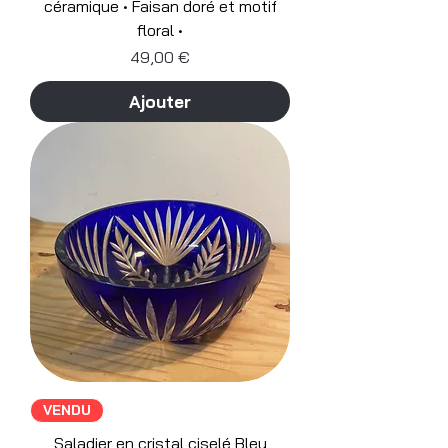
céramique • Faisan doré et motif
floral •
Prix
49,00 €
Ajouter
VENDU
Saladier en cristal ciselé Bleu