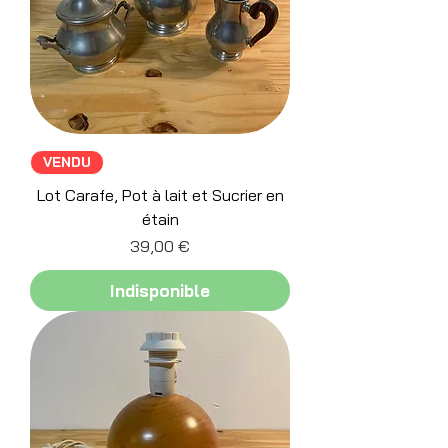
VENDU
Lot Carafe, Pot à lait et Sucrier en
étain
Prix
39,00 €
Indisponible