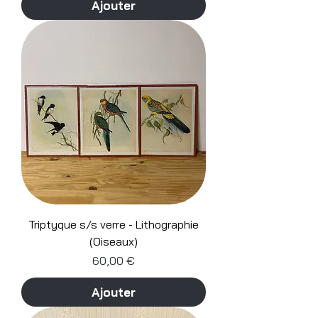
Ajouter
Triptyque s/s verre - Lithographie
(Oiseaux)
Prix
60,00 €
Ajouter