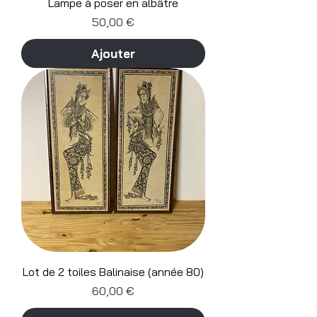
Lampe à poser en albâtre
Prix
50,00 €
Ajouter
Lot de 2 toiles Balinaise (année 80)
Prix
60,00 €