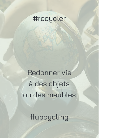
#recycler
Redonner vie
à des objets
ou des meubles
#upcycling