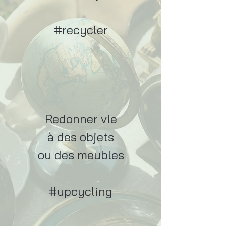
#recycler
Redonner vie
à des objets
ou des meubles
#upcycling