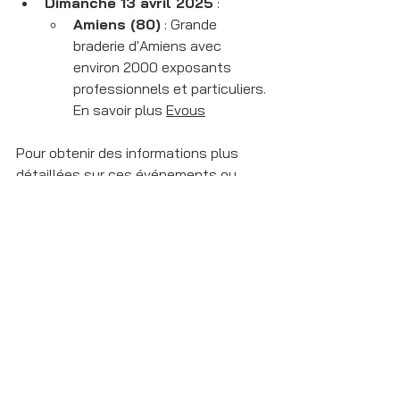
Dimanche 13 avril 2025
 :
Amiens (80)
 : Grande 
braderie d'Amiens avec 
environ 2000 exposants 
professionnels et particuliers. 
En savoir plus 
Evous
Pour obtenir des informations plus 
détaillées sur ces événements ou 
pour découvrir d'autres brocantes et 
vide-greniers, je vous recommande de 
consulter les sites spécialisés tels 
que 
Brocabrac
 et 
Vide-greniers.org
.
Brocante du mois