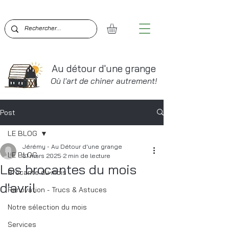
BIENVENUE SUR AU DÉTOUR D'UNE GRANGE!  PO
Au détour d'une grange
Où l'art de chiner autrement!
Post
LE BLOG
Jérémy - Au Détour d'une grange
LE BLOG
31 mars 2025
2 min de lecture
Les brocantes du mois
Brocante du mois
d'avril
Renovation - Trucs & Astuces
Notre sélection du mois
Services