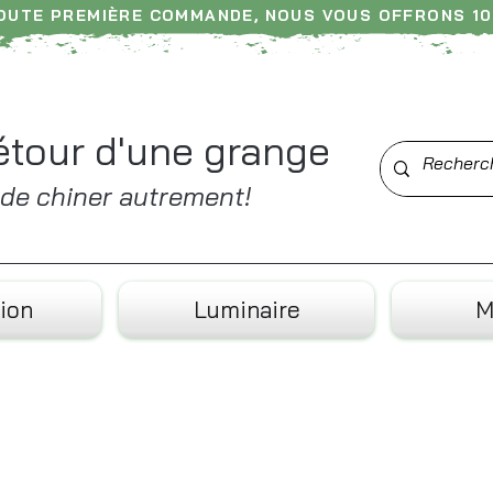
TOUTE PREMIÈRE COMMANDE, NOUS VOUS OFFRONS 10
am ----- N'hésitez pas à nous laisser un avis ---
étour d'une grange
t de chiner autrement!
ion
Luminaire
M