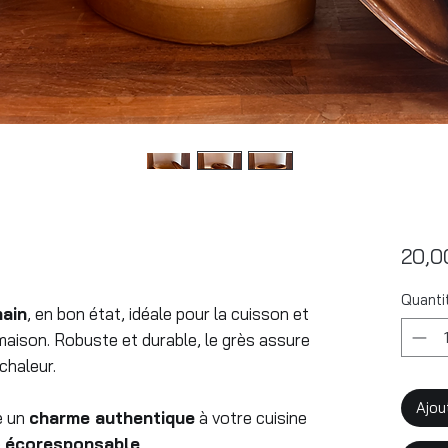
20,0
Quanti
ain
, en bon état, idéale pour la cuisson et
 maison. Robuste et durable, le grès assure
chaleur.
Ajou
e un
charme authentique
à votre cuisine
e
écoresponsable
.