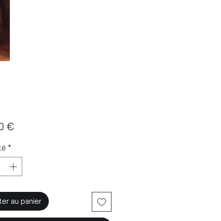
Prix
0 €
té
*
ter au panier