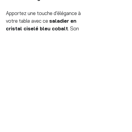
Apportez une touche d’élégance à
votre table avec ce
saladier en
cristal ciselé bleu cobalt
. Son
décor taillé avec précision met en
valeur la profondeur intense du bleu
et crée de superbes jeux de lumière.
Idéal pour servir salades, fruits ou
desserts, ce saladier en cristal allie
esthétique raffinée et
fonctionnalité
. Sa couleur bleu
cobalt apporte du caractère à votre
décoration, que ce soit pour un usage
quotidien ou pour sublimer une table
de réception.
Pièce décorative à part entière, il