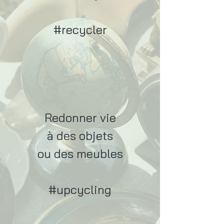
#recycler
Redonner vie
à des objets
ou des meubles
#upcycling