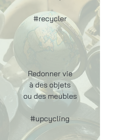
#recycler
Redonner vie
à des objets
ou des meubles
#upcycling