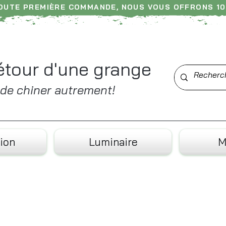
TOUTE PREMIÈRE COMMANDE, NOUS VOUS OFFRONS 10
am ----- N'hésitez pas à nous laisser un avis ---
étour d'une grange
t de chiner autrement!
ion
Luminaire
M