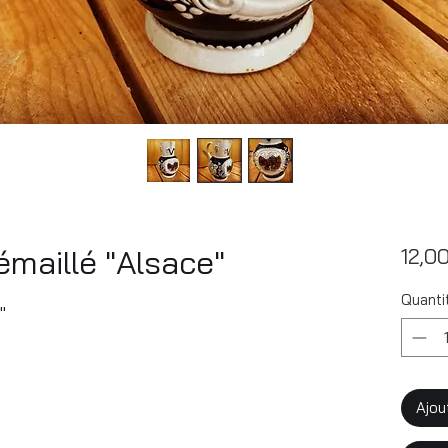
émaillé "Alsace"
12,0
Quanti
"
Ajou