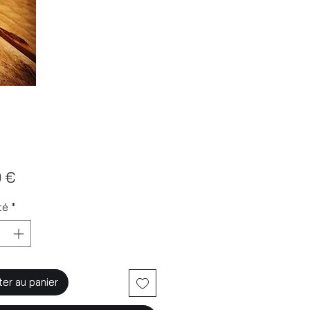
Prix
0 €
té
*
ter au panier