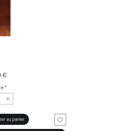
Prix
0 €
té
*
ter au panier