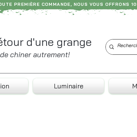
TOUTE PREMIÈRE COMMANDE, NOUS VOUS OFFRONS 10
am ----- N'hésitez pas à nous laisser un avis ---
étour d'une grange
t de chiner autrement!
ion
Luminaire
M