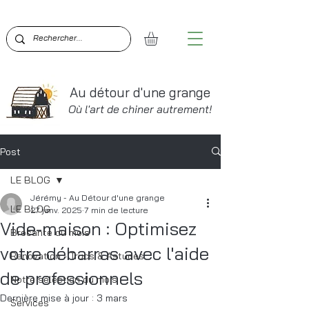
BIENVENUE SUR AU DÉTOUR D'UNE GRANGE!  PO
Au détour d'une grange
Où l'art de chiner autrement!
Post
LE BLOG
Jérémy - Au Détour d'une grange
LE BLOG
27 janv. 2025
7 min de lecture
Vide-maison : Optimisez
Brocante du mois
votre débarras avec l'aide
Renovation - Trucs & Astuces
de professionnels
Notre sélection du mois
Dernière mise à jour :
3 mars
Services