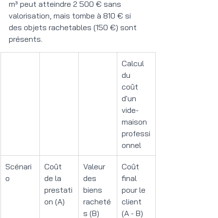
m³ peut atteindre 2 500 € sans 
valorisation, mais tombe à 810 € si 
des objets rachetables (150 €) sont 
présents.
Calcul 
du 
coût 
d'un 
vide-
maison 
professi
onnel
Scénari
Coût 
Valeur 
Coût 
o
de la 
des 
final 
prestati
biens 
pour le 
on (A)
racheté
client 
s (B)
(A - B)