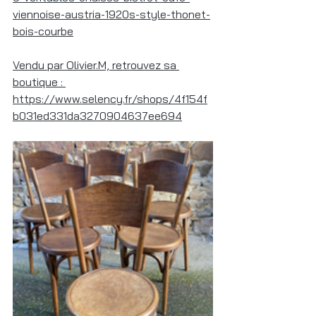
viennoise-austria-1920s-style-thonet-
bois-courbe
Vendu par Olivier.M, retrouvez sa 
boutique : 
https://www.selency.fr/shops/4f154f
b031ed331da3270904637ee694