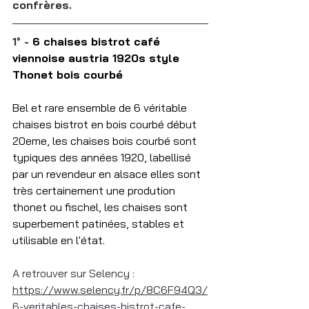
confrères.
1° - 
6 chaises bistrot café 
viennoise austria 1920s style 
Thonet bois courbé
Bel et rare ensemble de 6 véritable 
chaises bistrot en bois courbé début 
20eme, les chaises bois courbé sont 
typiques des années 1920, labellisé 
par un revendeur en alsace elles sont 
très certainement une prodution 
thonet ou fischel, les chaises sont 
superbement patinées, stables et 
utilisable en l'état.
A retrouver sur Selency : 
https://www.selency.fr/p/8C6F94Q3/
6-veritables-chaises-bistrot-cafe-