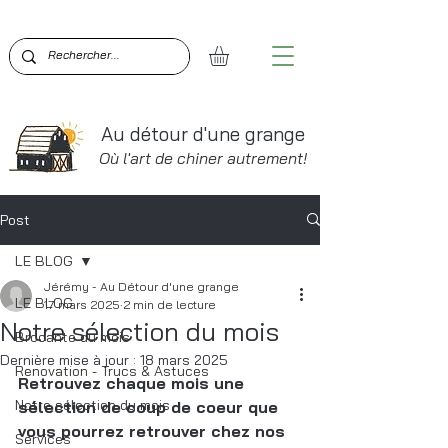
BIENVENUE SUR AU DÉTOUR D'UNE GRANGE!  PO
Au détour d'une grange
Où l'art de chiner autrement!
Post
LE BLOG
Jérémy - Au Détour d'une grange
LE BLOG
17 mars 2025
2 min de lecture
Notre sélection du mois
Brocante du mois
Dernière mise à jour :
18 mars 2025
Renovation - Trucs & Astuces
Retrouvez chaque mois une 
Notre sélection du mois
sélection de coup de coeur que 
vous pourrez retrouver chez nos 
Services